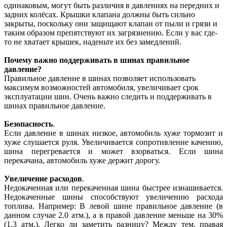
одинаковым, могут быть различия в давлениях на передних и
задних колёсах. Крышки клапана должны быть сильно
закрыты, поскольку они защищают клапан от пыли и грязи и
таким образом препятствуют их загрязнению. Если у вас где-
то не хватает крышек, наденьте их без замедлений.
Почему важно поддерживать в шинах правильное
давление?
Правильное давление в шинах позволяет использовать
максимум возможностей автомобиля, увеличивает срок
эксплуатации шин. Очень важно следить и поддерживать в
шинах правильное давление.
Безопасность
.
Если давление в шинах низкое, автомобиль хуже тормозит и
хуже слушается руля. Увеличивается сопротивление качению,
шина перегревается и может взорваться. Если шина
перекачана, автомобиль хуже держит дорогу.
Увеличение расходов
.
Недокаченная или перекаченная шина быстрее изнашивается.
Недокаченные шины способствуют увеличению расхода
топлива. Например: В левой шине правильное давление (в
данном случае 2.0 атм.), а в правой давление меньше на 30%
(1.3 атм.). Легко ли заметить разницу? Между тем, правая