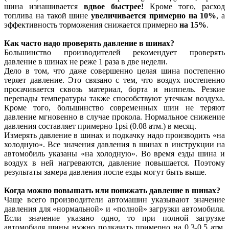
шина изнашивается
вдвое быстрее!
Кроме того, расход
топлива на такой шине
увеличивается примерно на 10%
, а
эффективность торможения снижается примерно
на 15%
.
Как часто надо проверять давление в шинах?
Большинство производителей рекомендует проверять
давление в шинах не реже 1 раза в две недели.
Дело в том, что даже совершенно целая шина постепенно
теряет давление. Это связано с тем, что воздух постепенно
просачивается сквозь материал, борта и ниппель. Резкие
перепады температуры также способствуют утечкам воздуха.
Кроме того, большинство современных шин не теряют
давление мгновенно в случае прокола. Нормальное снижение
давления составляет примерно 1psi (0.08 атм.) в месяц.
Измерять давление в шинах и подкачку надо производить «на
холодную». Все значения давления в шинах в инструкции на
автомобиль указаны «на холодную». Во время езды шина и
воздух в ней нагреваются, давление повышается. Поэтому
результаты замера давления после езды могут быть выше.
Когда можно повышать или понижать давление в шинах?
Чаще всего производители автомашин указывают значение
давления для «нормальной» и «полной» загрузки автомобиля.
Если значение указано одно, то при полной загрузке
автомобиля шины нужно подкачать примерно на 0.3-0.5 атм.