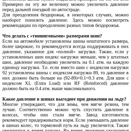
Примерно на эту же величину можно увеличить давление
перед дальней поездкой по автостраде.
Для преодоления бездорожья, в некоторых случаях, можно
наоборот понизить давление. Здесь можно посмотреть
рекомендации по преодолению разных типов бездорожъя.
Что делать с «тюнинговыми» размерами шин?
Если на автомобиле установлены шины нештатного размера,
более широкие, то рекомендуется всегда поддерживать в них
давление, указанное для «полной» загрузки. Также, если у
установленных шин индекс нагрузки меньше, чем у штатных
шин, давление необходимо увеличить на 0.1 атм. на каждую
единицу нагрузки. Т.е. если вместо шин с индексом нагрузки
92 установлены шины с индексом нагрузки 89, то давление в
них должно быть больше на (92-89)×0.1=0.3 атм. Для шин с
индексом XL (Extra Load) или RF (Reinforced) давление
должно быть на 0.4 атм. выше максимального.
Какое давление в шинах выгоднее при движении на льду?
Многие утверждают, что для зимы, чем мягче резина, тем
лучше. Соответственно можно чуть спустить давление в
колесах, чтобы они стали мягче. Завод изготовитель
рекомендует придерживаться норм. Если уменьшить давление
в шинах колес, то тормозной путь на льду увеличится. Также
увеличится и время разгона. Во время движения ухудшается