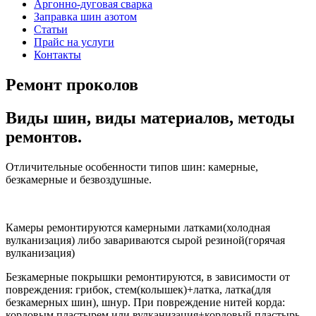
Аргонно-дуговая сварка
Заправка шин азотом
Статьи
Прайс на услуги
Контакты
Ремонт проколов
Виды шин, виды материалов, методы
ремонтов.
Отличительные особенности типов шин
: камерные,
безкамерные и безвоздушные.
Камеры ремонтируются камерными латками(холодная
вулканизация) либо завариваются сырой резиной(горячая
вулканизация)
Безкамерные покрышки ремонтируются, в зависимости от
повреждения: грибок, стем(колышек)+латка, латка(для
безкамерных шин), шнур. При повреждение нитей корда:
кордовым пластырем или вулканизация+кордовый пластырь,